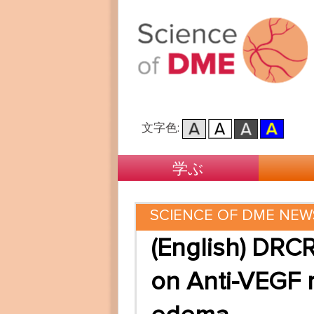
文字色:
Main menu
Skip to primary content
Skip to secondary content
学ぶ
SCIENCE OF DME NEW
(English) DRC
on Anti-VEGF 