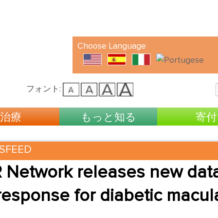
Choose Language
フォント:
治療
もっと知る
寄付
SFEED
R Network releases new dat
response for diabetic macul