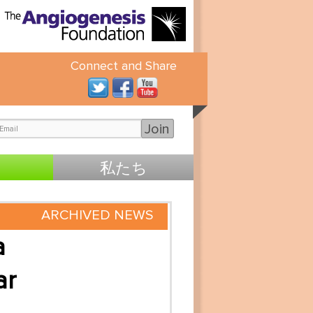
Connect and Share
Join
私たち
ARCHIVED NEWS
a
ar